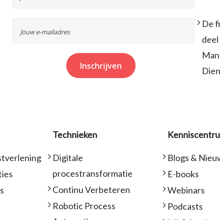
De f
deel
Mana
Dien
Technieken
Kenniscentr
stverlening
Digitale
Blogs & Nieu
procestransformatie
ies
E-books
Continu Verbeteren
cs
Webinars
Robotic Process
Podcasts