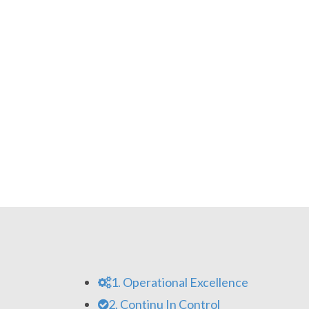
Wij transformeren samen met jou de or
procesomgeving waarbij de
Hierin zijn de processen zo efficiënt mogel
medewerker écht bij aan de behoefte
organisatie transparant en duurzaam door 
Onze consultants gaan altijd voor het h
detacheer
– of
projectbasis
is: Wij s
Die
1. Operational Excellence
2. Continu In Control