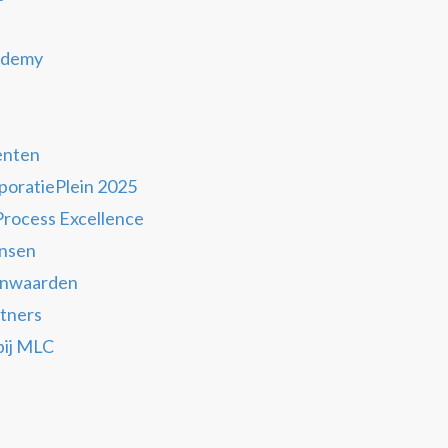
s
ademy
nten
poratiePlein 2025
 Process Excellence
nsen
rnwaarden
tners
bij MLC