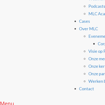
Podcast
MLC Ac
Cases
Over MLC
Eveneme
Cor
Visie op
Onze me
Onze ke
Onze par
Werken 
Contact
Menu