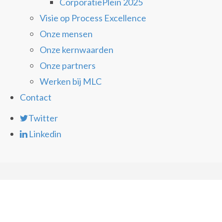
CorporatiePlein 2025
Visie op Process Excellence
Onze mensen
Onze kernwaarden
Onze partners
Werken bij MLC
Contact
Twitter
Linkedin
Over MLC 