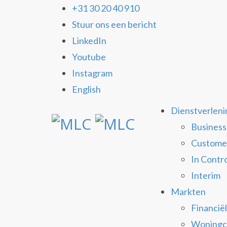
+31 30 20 40 910
Stuur ons een bericht
LinkedIn
Youtube
Instagram
English
Dienstverleni
Business
Custome
In Contr
Interim
Markten
Financië
Woningc