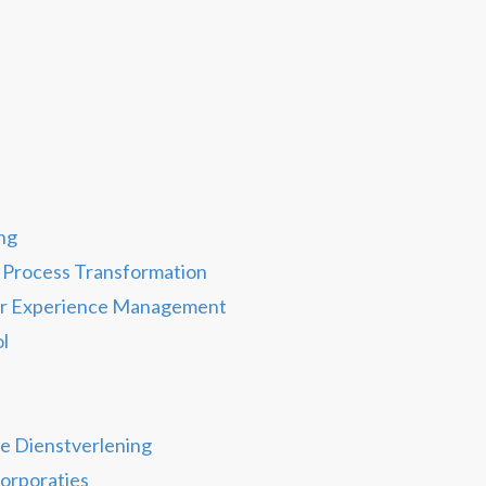
ng
 Process Transformation
r Experience Management
ol
le Dienstverlening
orporaties