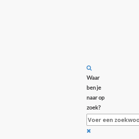
Waar
ben je
naar op
zoek?