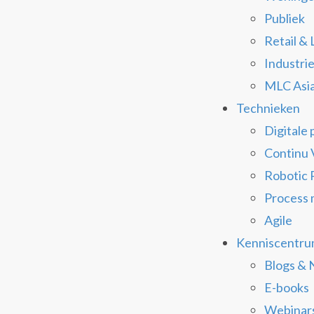
Publiek
Retail & 
Industri
MLC Asia
Technieken
Digitale
Continu 
Robotic 
Process 
Agile
Kenniscentr
Blogs & 
E-books
Webinar