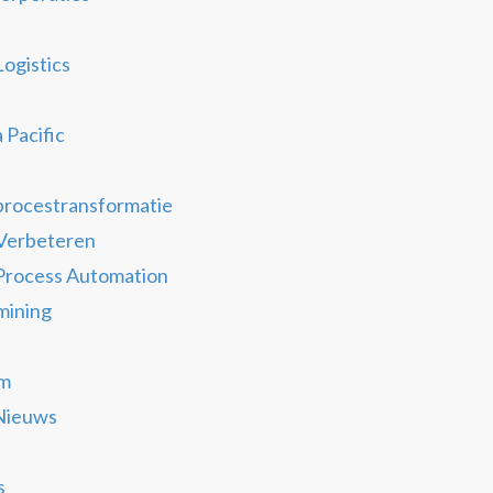
Logistics
e
 Pacific
 procestransformatie
Verbeteren
Process Automation
mining
um
Nieuws
s