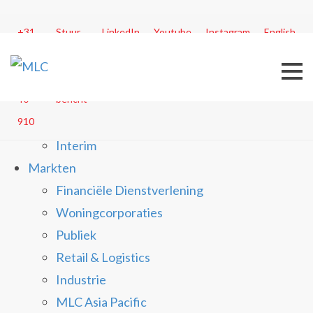
Menu
+31
Stuur
LinkedIn
Youtube
Instagram
English
30
Dienstverlening
ons
20
een
Business Process Transformation
40
bericht
Customer Experience Management
910
In Control
Interim
Markten
Financiële Dienstverlening
Woningcorporaties
Publiek
Retail & Logistics
Industrie
MLC Asia Pacific