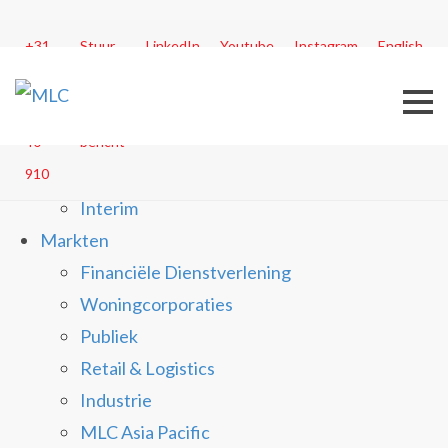
Menu
+31
Stuur
LinkedIn
Youtube
Instagram
English
30
Dienstverlening
ons
20
een
Business Process Transformation
40
bericht
Customer Experience Management
910
In Control
Interim
Markten
Financiële Dienstverlening
Woningcorporaties
Publiek
Retail & Logistics
Industrie
MLC Asia Pacific