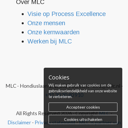
Over MLC
Visie op Process Excellence
Onze mensen
Onze kernwaarden
Werken bij MLC
Cookies
MLC - Hondiuslaan 102, 3528 Utrecht - info@m-lc.nl -
Wij maken gebruik van cookies om de
gebruiksvriendelijkheid van onze website
+31 30 20 40 910
te verbeteren.
Accepteer cookies
All Rights Reserved
2026
- Copyright
MLC
-
Cookies uitschakelen
Disclaimer
-
Privacy statement
-
MLC is partner van